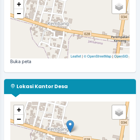
+
−
Leaflet
|
© OpenStreetMap
|
OpenSID
Buka peta
Lokasi Kantor Desa
+
−