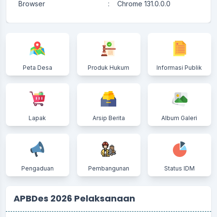
Browser
:
Chrome 131.0.0.0
Peta Desa
Produk Hukum
Informasi Publik
Lapak
Arsip Berita
Album Galeri
Pengaduan
Pembangunan
Status IDM
APBDes 2026 Pelaksanaan