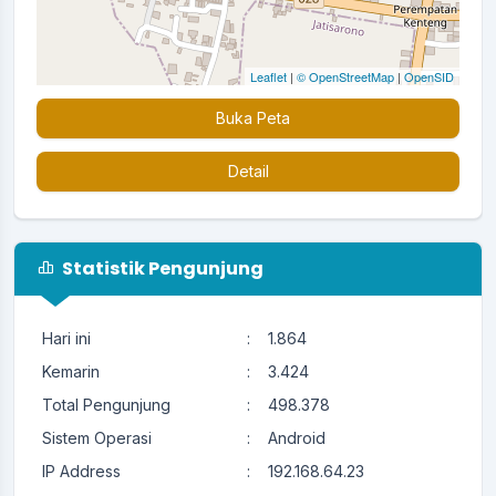
Leaflet
|
© OpenStreetMap
|
OpenSID
Buka Peta
Detail
Statistik Pengunjung
Hari ini
:
1.864
Kemarin
:
3.424
Total Pengunjung
:
498.378
Sistem Operasi
:
Android
IP Address
:
192.168.64.23