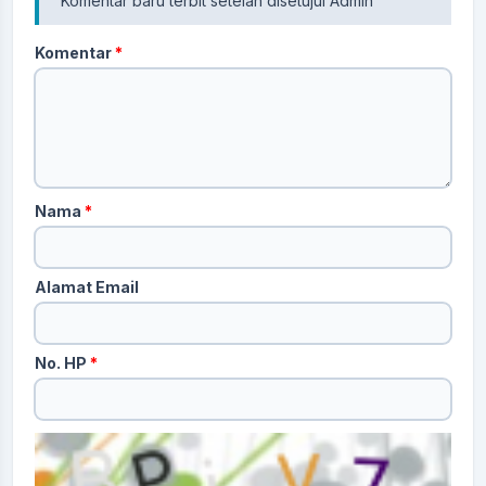
Komentar baru terbit setelah disetujui Admin
Komentar
*
Nama
*
Alamat Email
No. HP
*