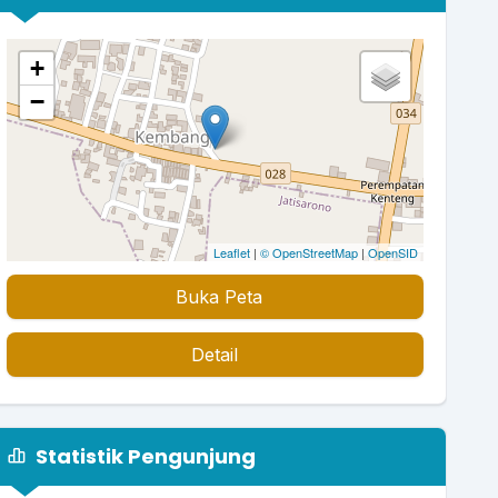
+
−
Leaflet
|
© OpenStreetMap
|
OpenSID
Buka Peta
Detail
Statistik Pengunjung