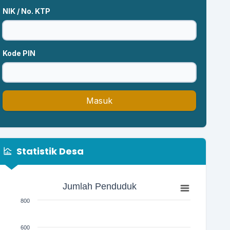
NIK / No. KTP
Kode PIN
Masuk
Statistik Desa
Jumlah Penduduk
Jumlah Penduduk
Bar chart with 3 bars.
800
The chart has 1 X axis displaying categories.
The chart has 1 Y axis displaying Jumlah. Range: 0 to 800
600