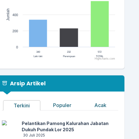
Jumlah
400
200
0
340
232
572
Laki-laki
Perempuan
TOTAL
Highcharts.com
End of interactive chart.
Arsip Artikel
Populer
Acak
Terkini
Pelantikan Pamong Kalurahan Jabatan
Dukuh Pundak Lor 2025
30 Juli 2025