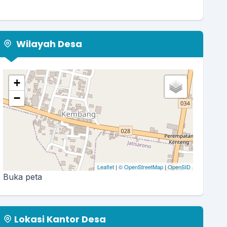
Wilayah Desa
+
−
Leaflet
|
© OpenStreetMap
|
OpenSID
Buka peta
Lokasi Kantor Desa