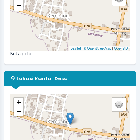
−
Leaflet
|
© OpenStreetMap
|
OpenSID
Buka peta
Lokasi Kantor Desa
+
−