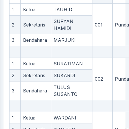
1
Ketua
TAUHID
SUFYAN
2
Sekretaris
001
Punda
HAMIDI
3
Bendahara
MARJUKI
1
Ketua
SURATIMAN
2
Sekretaris
SUKARDI
002
Punda
TULUS
3
Bendahara
SUSANTO
1
Ketua
WARDANI