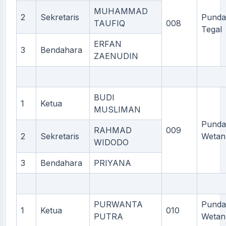
MUHAMMAD
2
Sekretaris
Punda
TAUFIQ
008
Tegal
ERFAN
3
Bendahara
ZAENUDIN
BUDI
1
Ketua
MUSLIMAN
Punda
RAHMAD
009
2
Sekretaris
Wetan
WIDODO
3
Bendahara
PRIYANA
PURWANTA
Punda
1
Ketua
010
PUTRA
Wetan