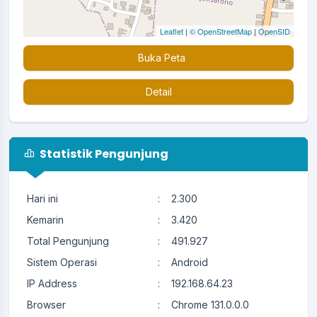
Leaflet
|
© OpenStreetMap
|
OpenSID
Buka Peta
Detail
Statistik Pengunjung
Hari ini
:
2.300
Kemarin
:
3.420
Total Pengunjung
:
491.927
Sistem Operasi
:
Android
IP Address
:
192.168.64.23
Browser
:
Chrome 131.0.0.0