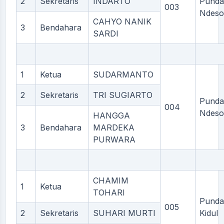
2
Sekretaris
INDARTO
Punda
003
Ndeso
CAHYO NANIK
3
Bendahara
SARDI
1
Ketua
SUDARMANTO
2
Sekretaris
TRI SUGIARTO
Punda
004
Ndeso
HANGGA
3
Bendahara
MARDEKA
PURWARA
CHAMIM
1
Ketua
TOHARI
Punda
005
2
Sekretaris
SUHARI MURTI
Kidul