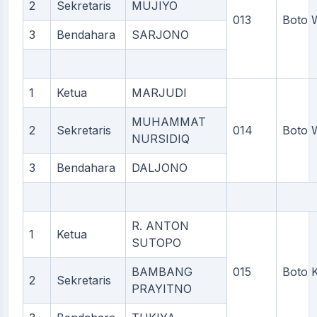
2
Sekretaris
MUJIYO
013
Boto 
3
Bendahara
SARJONO
1
Ketua
MARJUDI
MUHAMMAT
2
Sekretaris
014
Boto 
NURSIDIQ
3
Bendahara
DALJONO
R. ANTON
1
Ketua
SUTOPO
BAMBANG
015
Boto 
2
Sekretaris
PRAYITNO