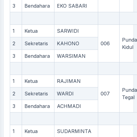
3
Bendahara
EKO SABARI
1
Ketua
SARWIDI
Punda
2
Sekretaris
KAHONO
006
Kidul
3
Bendahara
WARSIMAN
1
Ketua
RAJIMAN
Punda
2
Sekretaris
WARDI
007
Tegal
3
Bendahara
ACHMADI
1
Ketua
SUDARMINTA