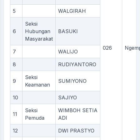
5
WALGIRAH
Seksi
6
Hubungan
BASUKI
Masyarakat
026
Ngemp
7
WALIJO
8
RUDIYANTORO
Seksi
9
SUMIYONO
Keamanan
10
SAJIYO
Seksi
WIMBOH SETIA
11
Pemuda
ADI
12
DWI PRASTYO