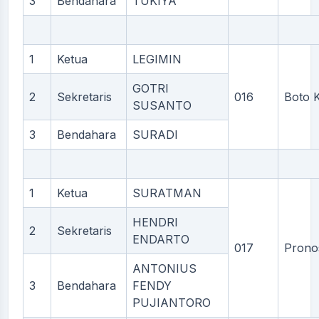
3
Bendahara
TUKIYA
1
Ketua
LEGIMIN
GOTRI
2
Sekretaris
016
Boto 
SUSANTO
3
Bendahara
SURADI
1
Ketua
SURATMAN
HENDRI
2
Sekretaris
ENDARTO
017
Prono
ANTONIUS
3
Bendahara
FENDY
PUJIANTORO