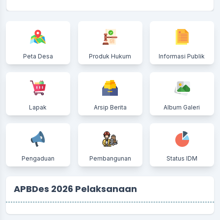
Peta Desa
Produk Hukum
Informasi Publik
Lapak
Arsip Berita
Album Galeri
Pengaduan
Pembangunan
Status IDM
APBDes 2026 Pelaksanaan