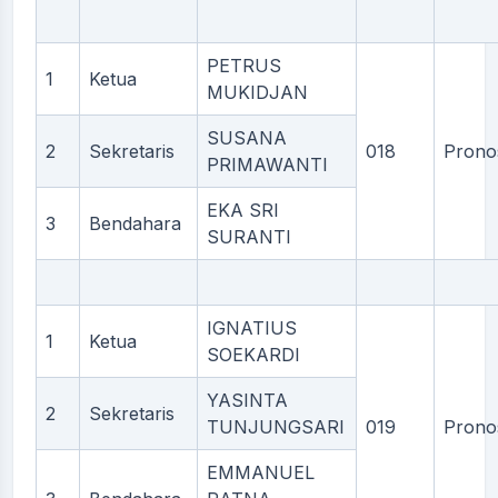
PETRUS
1
Ketua
MUKIDJAN
SUSANA
2
Sekretaris
018
Prono
PRIMAWANTI
EKA SRI
3
Bendahara
SURANTI
IGNATIUS
1
Ketua
SOEKARDI
YASINTA
2
Sekretaris
TUNJUNGSARI
019
Prono
EMMANUEL