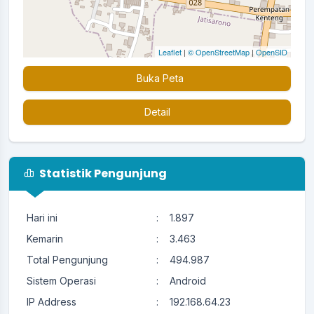
Leaflet
|
© OpenStreetMap
|
OpenSID
Buka Peta
Detail
Statistik Pengunjung
Hari ini
:
1.897
Kemarin
:
3.463
Total Pengunjung
:
494.987
Sistem Operasi
:
Android
IP Address
:
192.168.64.23