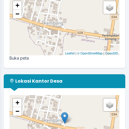
+
−
Leaflet
|
© OpenStreetMap
|
OpenSID
Buka peta
Lokasi Kantor Desa
+
−