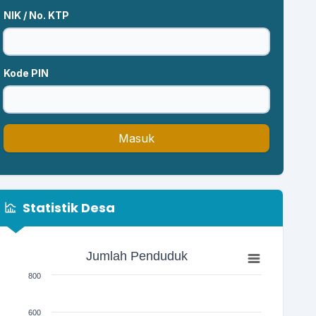
NIK / No. KTP
Kode PIN
Masuk
Statistik Desa
Jumlah Penduduk
Jumlah Penduduk
Bar chart with 3 bars.
800
The chart has 1 X axis displaying categories.
The chart has 1 Y axis displaying Jumlah. Range: 0 to 800
600