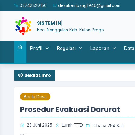
02742820150
desakembang1946@gmail.com
SIST
|
Kec. Nanggulan Kab. Kulon Progo
Profil
Regulasi
Laporan
Data
Sekilas Info
Berita Desa
Prosedur Evakuasi Darurat
23 Juni 2025
Lurah TTD
Dibaca 294 Kali