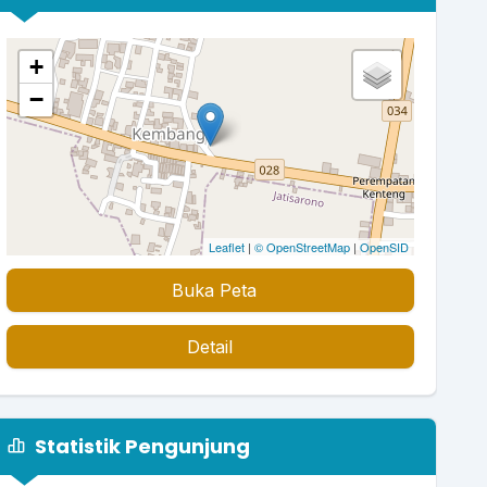
+
−
Leaflet
|
© OpenStreetMap
|
OpenSID
Buka Peta
Detail
Statistik Pengunjung