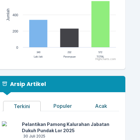
Jumlah
400
200
0
340
232
572
Laki-laki
Perempuan
TOTAL
Highcharts.com
End of interactive chart.
Arsip Artikel
Populer
Acak
Terkini
Pelantikan Pamong Kalurahan Jabatan
Dukuh Pundak Lor 2025
30 Juli 2025