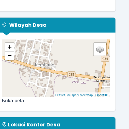
Wilayah Desa
+
−
Leaflet
|
© OpenStreetMap
|
OpenSID
Buka peta
Lokasi Kantor Desa