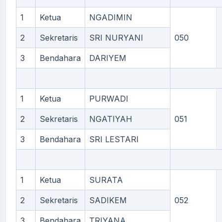
1
Ketua
NGADIMIN
2
Sekretaris
SRI NURYANI
050
3
Bendahara
DARIYEM
1
Ketua
PURWADI
2
Sekretaris
NGATIYAH
051
3
Bendahara
SRI LESTARI
1
Ketua
SURATA
2
Sekretaris
SADIKEM
052
3
Bendahara
TRIYANA