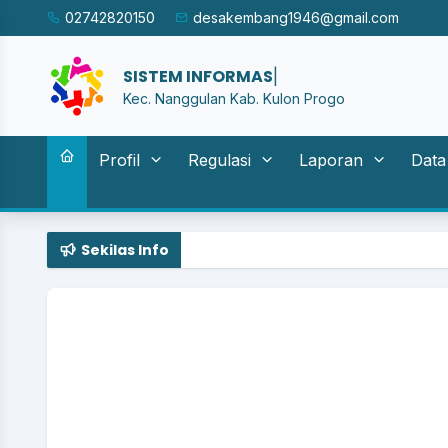
02742820150
desakembang1946@gmail.com
|
Kec. Nanggulan Kab. Kulon Progo
Profil
Regulasi
Laporan
Data
Sekilas Info