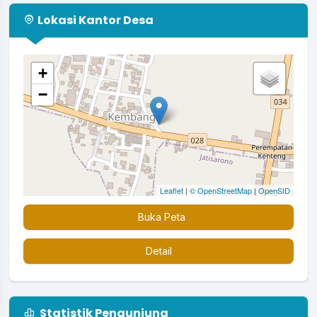
Lokasi Kantor Desa
+
−
Leaflet
|
© OpenStreetMap
|
OpenSID
Buka Peta
Detail
Statistik Pengunjung