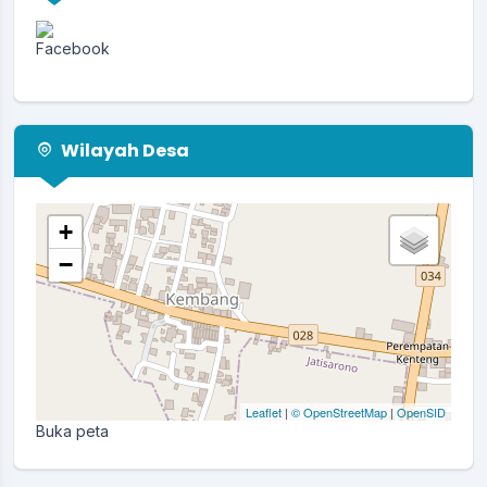
Wilayah Desa
+
−
Leaflet
|
© OpenStreetMap
|
OpenSID
Buka peta