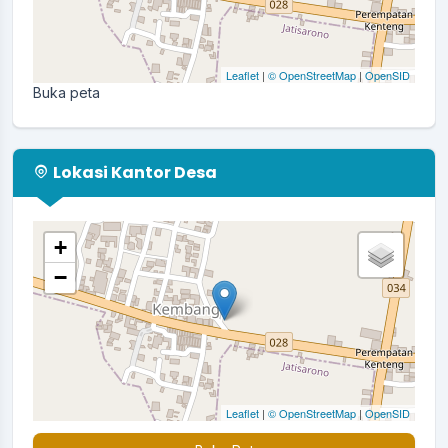
Leaflet
|
© OpenStreetMap
|
OpenSID
Buka peta
Lokasi Kantor Desa
+
−
Leaflet
|
© OpenStreetMap
|
OpenSID