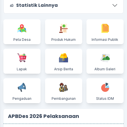
Statistik Lainnya
Peta Desa
Produk Hukum
Informasi Publik
Lapak
Arsip Berita
Album Galeri
Pengaduan
Pembangunan
Status IDM
APBDes 2026 Pelaksanaan