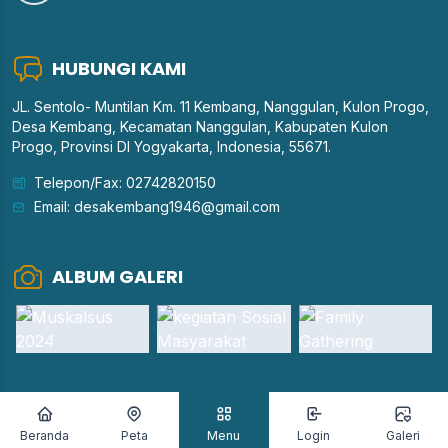
HUBUNGI KAMI
JL. Sentolo- Muntilan Km. 11 Kembang, Nanggulan, Kulon Progo,
Desa Kembang, Kecamatan Nanggulan, Kabupaten Kulon
Progo, Provinsi DI Yogyakarta, Indonesia, 55671.
Telepon/Fax: 02742820150
Email: desakembang1946@gmail.com
ALBUM GALERI
Hak cipta © 2026 - Pemerintah
Desa Kembang
-
OpenSID
2607.0.0
|
OpenDesa
|
Tema Silir v5.1.2
Beranda
Peta
Menu
Login
Galeri