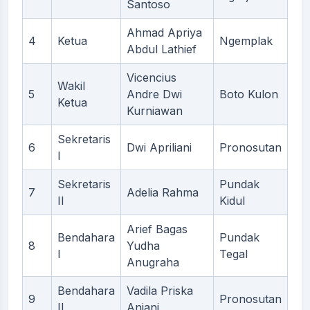
Santoso
Ahmad Apriya
4
Ketua
Ngemplak
Abdul Lathief
Vicencius
Wakil
5
Andre Dwi
Boto Kulon
Ketua
Kurniawan
Sekretaris
6
Dwi Apriliani
Pronosutan
I
Sekretaris
Pundak
7
Adelia Rahma
II
Kidul
Arief Bagas
Bendahara
Pundak
8
Yudha
I
Tegal
Anugraha
Bendahara
Vadila Priska
9
Pronosutan
II
Anjani