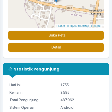
Leaflet
|
© OpenStreetMap
|
OpenSID
Buka Peta
Detail
Statistik Pengunjung
Hari ini
:
1.755
Kemarin
:
3.595
Total Pengunjung
:
487.962
Sistem Operasi
:
Android