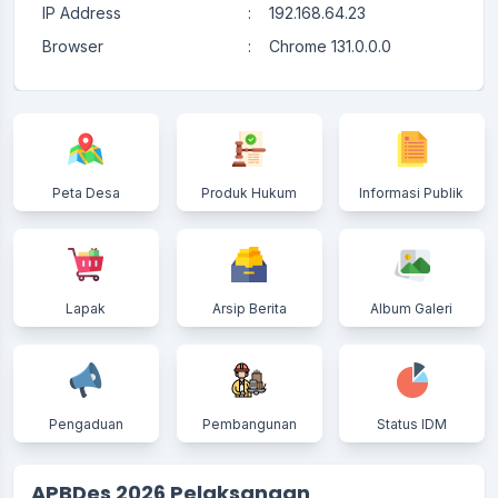
IP Address
:
192.168.64.23
Browser
:
Chrome 131.0.0.0
Peta Desa
Produk Hukum
Informasi Publik
Lapak
Arsip Berita
Album Galeri
Pengaduan
Pembangunan
Status IDM
APBDes 2026 Pelaksanaan