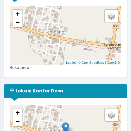
+
−
Leaflet
|
© OpenStreetMap
|
OpenSID
Buka peta
Lokasi Kantor Desa
+
−