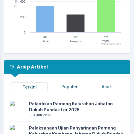
Jumlah
400
200
0
340
232
572
Laki-laki
Perempuan
TOTAL
Highcharts.com
End of interactive chart.
Arsip Artikel
Populer
Acak
Terkini
Pelantikan Pamong Kalurahan Jabatan
Dukuh Pundak Lor 2025
30 Juli 2025
Pelaksanaan Ujian Penyaringan Pamong
Kalurahan Kembang Jabatan Dukuh Pundak