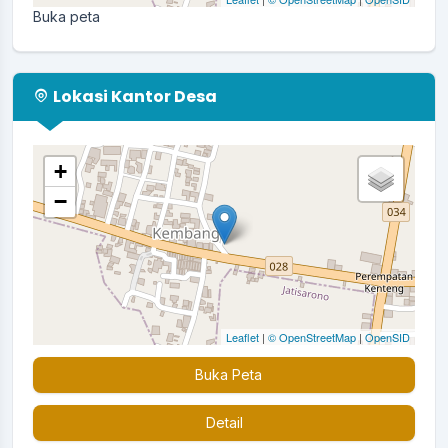
Buka peta
Lokasi Kantor Desa
+
−
Leaflet
|
© OpenStreetMap
|
OpenSID
Buka Peta
Detail