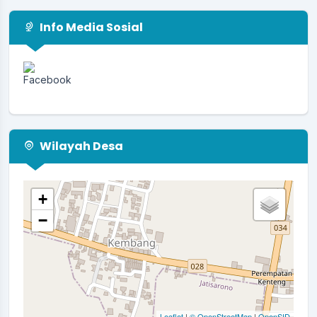
Info Media Sosial
Wilayah Desa
+
−
Leaflet
|
© OpenStreetMap
|
OpenSID